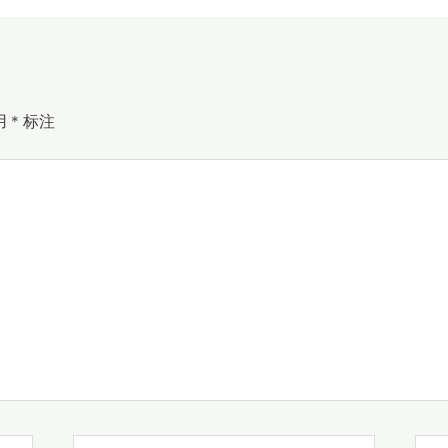
用
*
标注
电
网