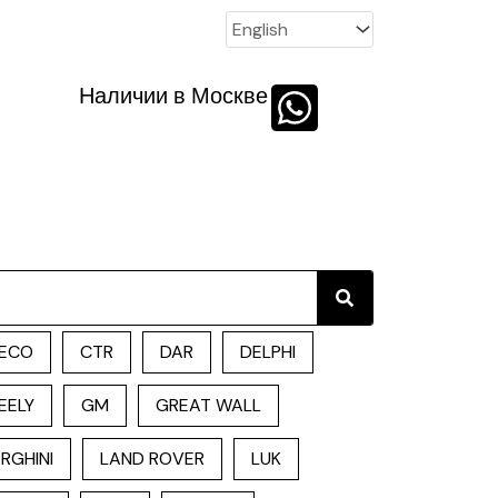
Наличии в Москве
Search
ECO
CTR
DAR
DELPHI
EELY
GM
GREAT WALL
RGHINI
LAND ROVER
LUK