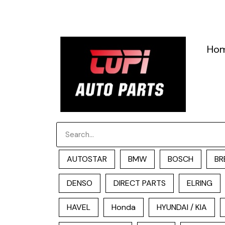
跳
至
内
容
Ho
Search
AUTOSTAR
BMW
BOSCH
BR
DENSO
DIRECT PARTS
ELRING
HAVEL
Honda
HYUNDAI / KIA