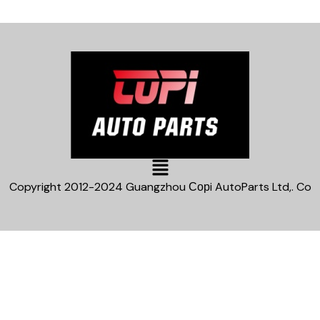
Main
Menu
Copyright 2012-2024 Guangzhou Сорi AutoParts Ltd,. Co