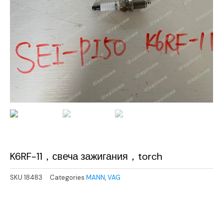
K6RF-11，свеча зажигания，torch
SKU
18483
Categories
MANN
,
VAG