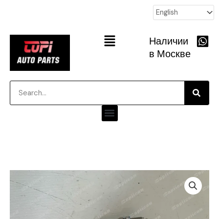
跳
至
内
Main
Наличии
容
Menu
в Москве
Searc
Search
Menu