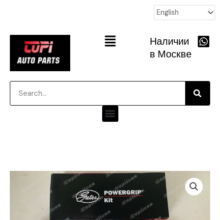
跳
至
内
Main
Наличии
容
Menu
в Москве
Searc
Search
Menu