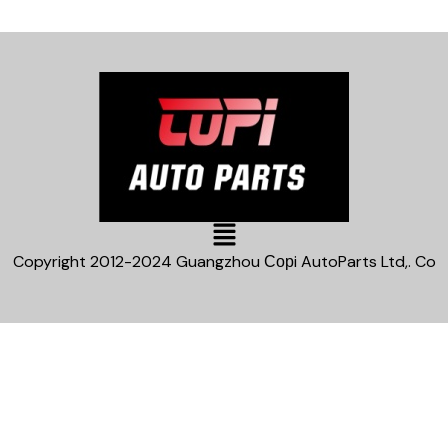
Main
Menu
Copyright 2012-2024 Guangzhou Сорi AutoParts Ltd,. Co