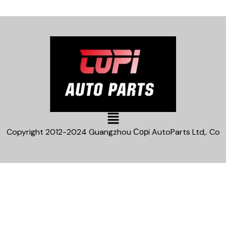
Main
Menu
Copyright 2012-2024 Guangzhou Сорi AutoParts Ltd,. Co