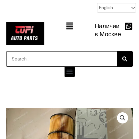
跳
至
内
Main
Наличии
容
Menu
в Москве
Searc
Search
Menu