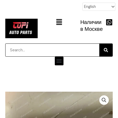
跳
至
内
Main
Наличии
容
Menu
в Москве
Searc
Search
Menu