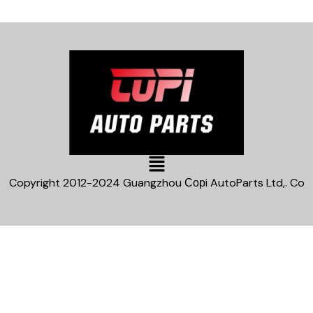
Main
Menu
Copyright 2012-2024 Guangzhou Сорi AutoParts Ltd,. Co