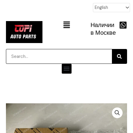
跳
至
内
Main
Наличии
容
Menu
в Москве
Searc
Search
Menu