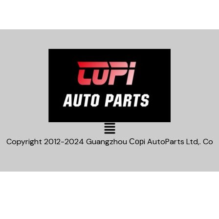
Main
Menu
Copyright 2012-2024 Guangzhou Сорi AutoParts Ltd,. Co