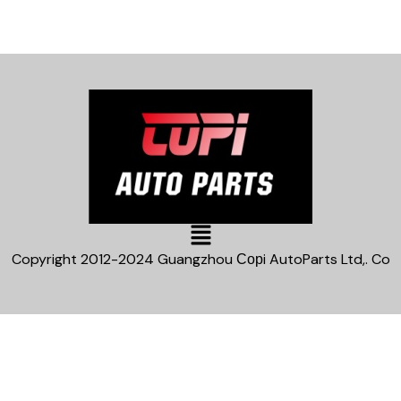
Main
Menu
Copyright 2012-2024 Guangzhou Сорi AutoParts Ltd,. Co