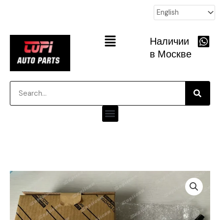
跳
至
内
Main
Наличии
容
Menu
в Москве
Searc
Search
Menu