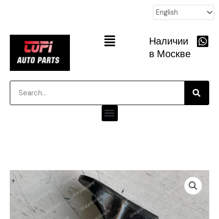
跳
至
内
Main
Наличии
容
Menu
в Москве
Searc
Search
Menu