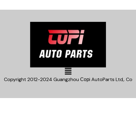
Main
Menu
Copyright 2012-2024 Guangzhou Сорi AutoParts Ltd,. Co