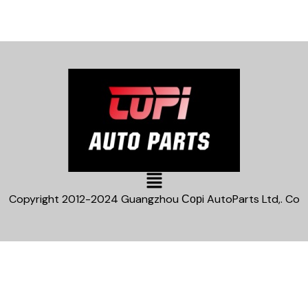
Main
Menu
Copyright 2012-2024 Guangzhou Сорi AutoParts Ltd,. Co