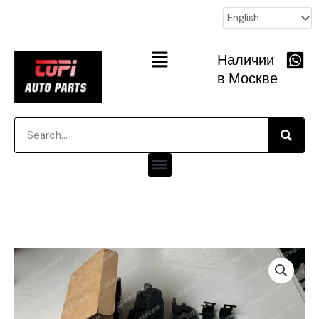
跳
至
内
Main
Наличии
容
Menu
в Москве
Searc
Search
Menu