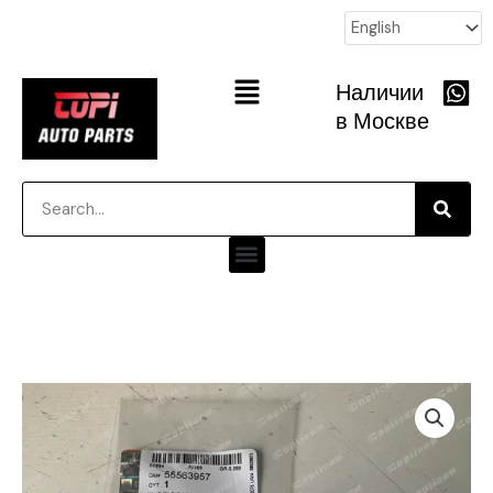
跳
至
内
Main
Наличии
容
Menu
в Москве
Searc
Search
Menu