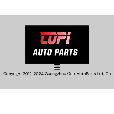
Main
Menu
Copyright 2012-2024 Guangzhou Сорi AutoParts Ltd,. Co