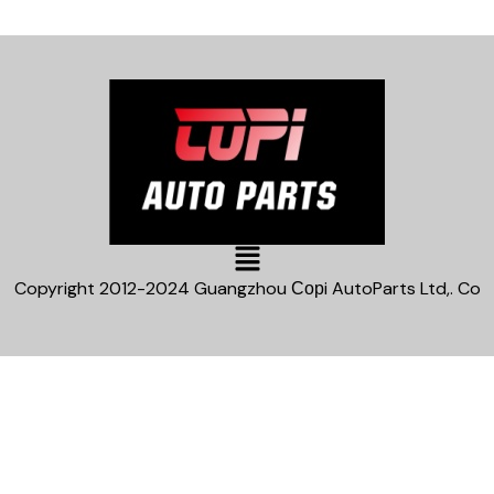
Main
Menu
Copyright 2012-2024 Guangzhou Сорi AutoParts Ltd,. Co