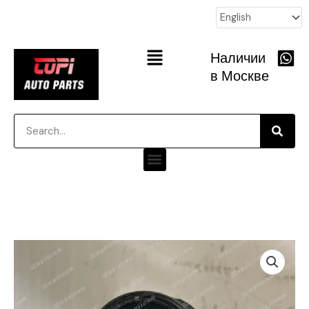
跳
至
内
Main
Наличии
容
Menu
в Москве
Searc
Search
Menu