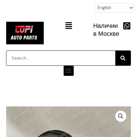
跳
至
内
Main
Наличии
容
Menu
в Москве
Searc
Search
Menu