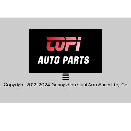
Main
Menu
Copyright 2012-2024 Guangzhou Сорi AutoParts Ltd,. Co