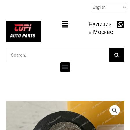
跳
至
内
Main
Наличии
容
Menu
в Москве
Searc
Search
Menu