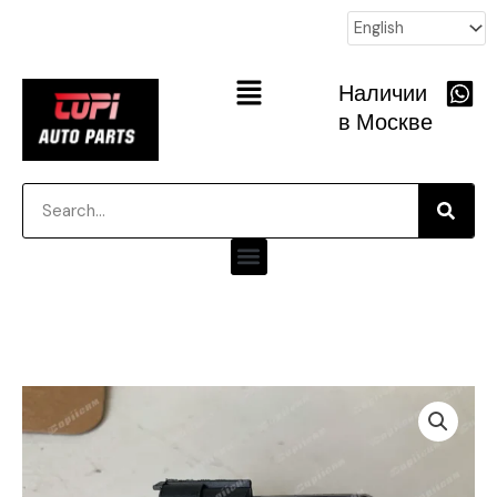
跳
至
内
Main
Наличии
容
Menu
в Москве
Searc
Search
Menu