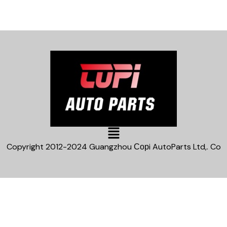
Main
Menu
Copyright 2012-2024 Guangzhou Сорi AutoParts Ltd,. Co