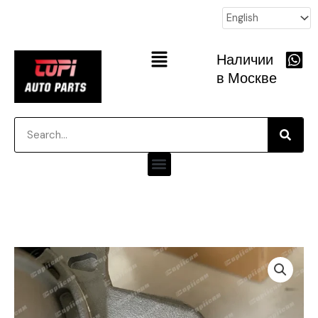
跳
至
内
Main
Наличии
容
Menu
в Москве
Searc
Search
Menu