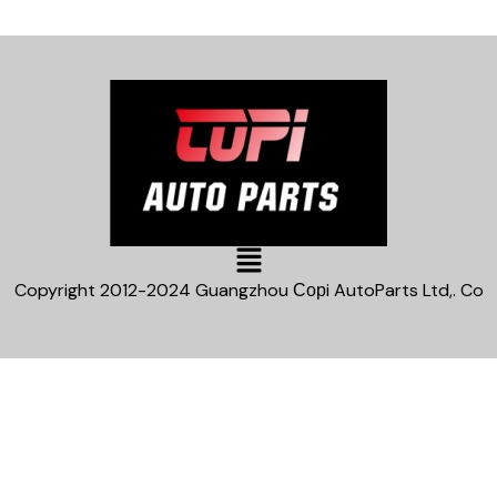
Main
Menu
Copyright 2012-2024 Guangzhou Сорi AutoParts Ltd,. Co