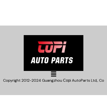
Main
Menu
Copyright 2012-2024 Guangzhou Сорi AutoParts Ltd,. Co