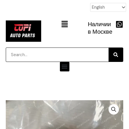
跳
至
内
Main
Наличии
容
Menu
в Москве
Searc
Search
Menu