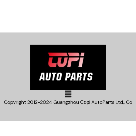
Main
Menu
Copyright 2012-2024 Guangzhou Сорi AutoParts Ltd,. Co