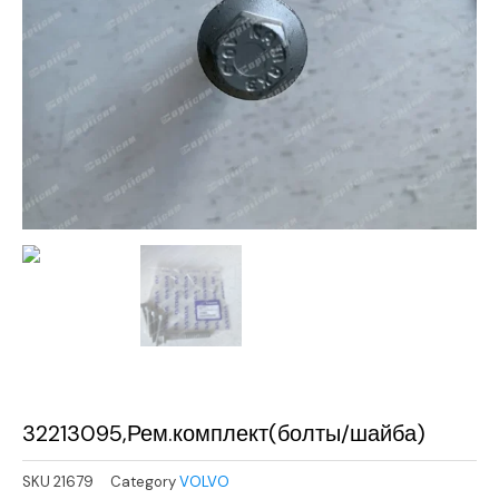
32213095,Рем.комплект(болты/шайба)
SKU
21679
Category
VOLVO