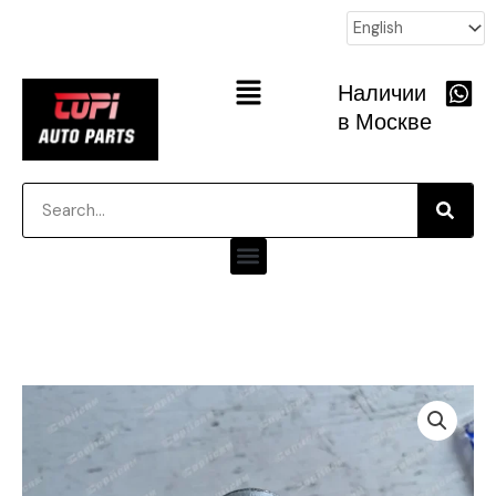
跳
至
内
Main
Наличии
容
Menu
в Москве
Searc
Search
Menu