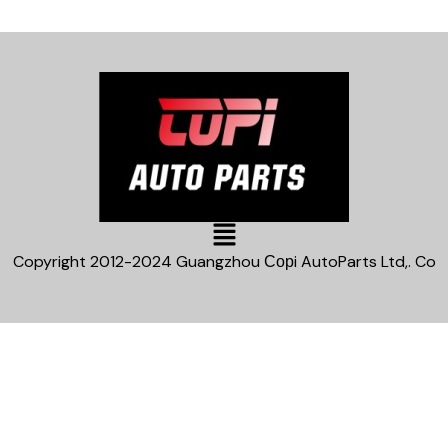
Main
Menu
Copyright 2012-2024 Guangzhou Сорi AutoParts Ltd,. Co