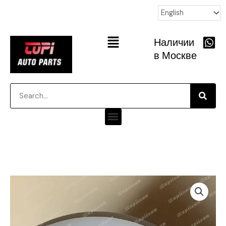
跳
至
内
Main
Наличии
容
Menu
в Москве
Searc
Search
Menu