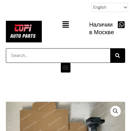
跳
至
内
Main
Наличии
容
Menu
в Москве
Searc
Search
Menu