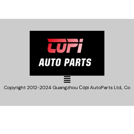
Main
Menu
Copyright 2012-2024 Guangzhou Сорi AutoParts Ltd,. Co