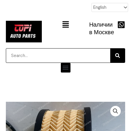
跳
至
内
Main
Наличии
容
Menu
в Москве
Searc
Search
Menu