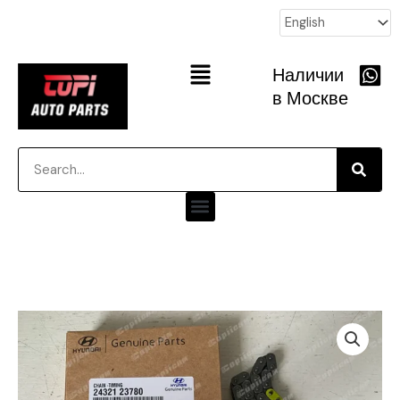
跳
至
内
Main
Наличии
容
Menu
в Москве
Searc
Search
Menu