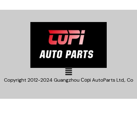
Main
Menu
Copyright 2012-2024 Guangzhou Сорi AutoParts Ltd,. Co