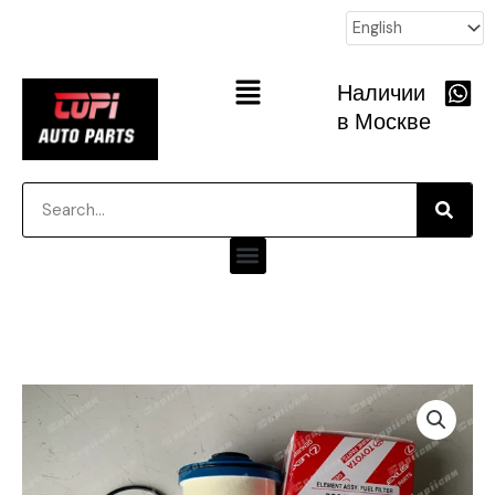
跳
至
内
Main
Наличии
容
Menu
в Москве
Searc
Search
Menu