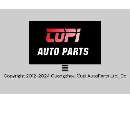
Main
Menu
Copyright 2012-2024 Guangzhou Сорi AutoParts Ltd,. Co