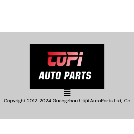
Main
Menu
Copyright 2012-2024 Guangzhou Сорi AutoParts Ltd,. Co