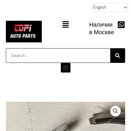
跳
至
内
Main
Наличии
容
Menu
в Москве
Searc
Search
Menu