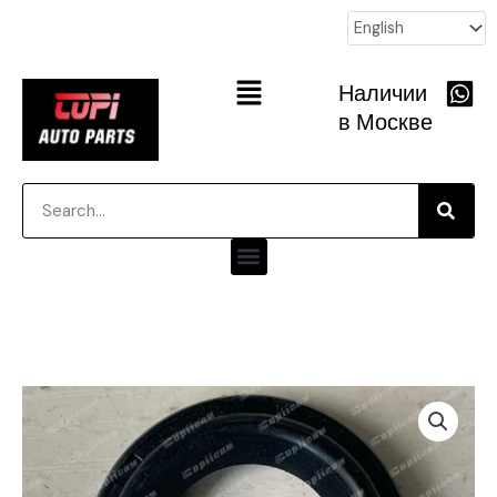
跳
至
内
Main
Наличии
容
Menu
в Москве
Searc
Search
Menu