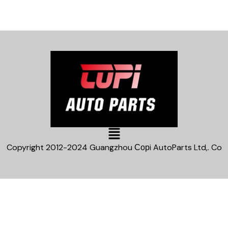
Main
Menu
Copyright 2012-2024 Guangzhou Сорi AutoParts Ltd,. Co