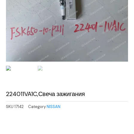
224011VA1C,Свеча зажигания
SKU
17142
Category
NISSAN