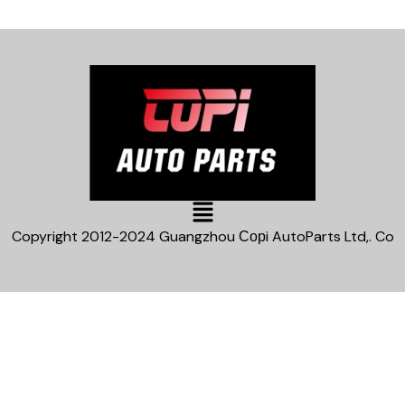
Main
Menu
Copyright 2012-2024 Guangzhou Сорi AutoParts Ltd,. Co