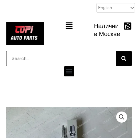
跳
至
内
Main
Наличии
容
Menu
в Москве
Searc
Search
Menu