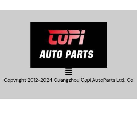
Main
Menu
Copyright 2012-2024 Guangzhou Сорi AutoParts Ltd,. Co