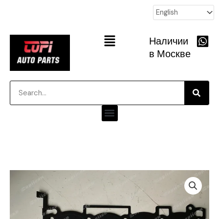
跳
至
内
Main
Наличии
容
Menu
в Москве
Searc
Search
Menu