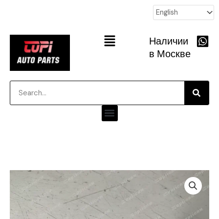
跳
至
内
Main
Наличии
容
Menu
в Москве
Searc
Search
Menu