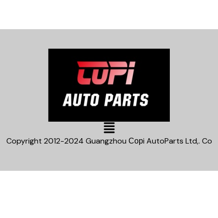
Main
Menu
Copyright 2012-2024 Guangzhou Сорi AutoParts Ltd,. Co