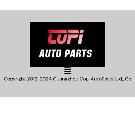
Main
Menu
Copyright 2012-2024 Guangzhou Сорi AutoParts Ltd,. Co