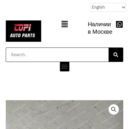
跳
至
内
Main
Наличии
容
Menu
в Москве
Searc
Search
Menu