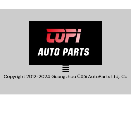
Main
Menu
Copyright 2012-2024 Guangzhou Сорi AutoParts Ltd,. Co