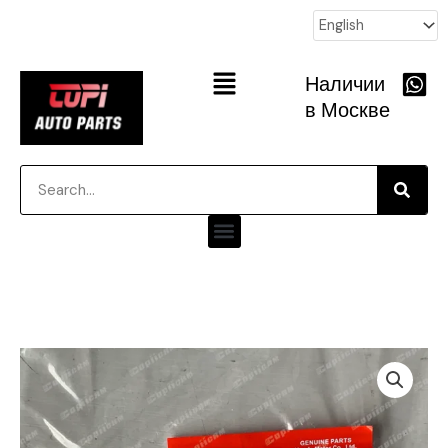
跳
至
内
Main
Наличии
容
Menu
в Москве
Searc
Search
Menu