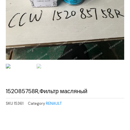
152085758R,Фильтр масляный
SKU
15361
Category
RENAULT