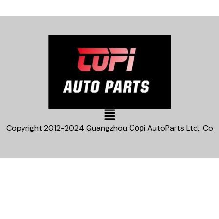
Main
Menu
Copyright 2012-2024 Guangzhou Сорi AutoParts Ltd,. Co