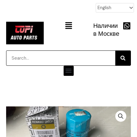
跳
至
内
Main
Наличии
容
Menu
в Москве
Searc
Search
Menu