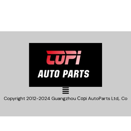
Main
Menu
Copyright 2012-2024 Guangzhou Сорi AutoParts Ltd,. Co