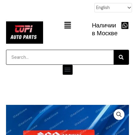
跳
至
内
Main
Наличии
容
Menu
в Москве
Searc
Search
Menu