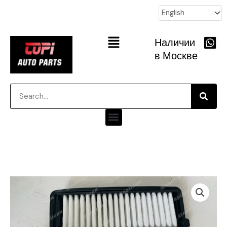
跳
至
内
Main
Наличии
容
Menu
в Москве
Searc
Search
Menu