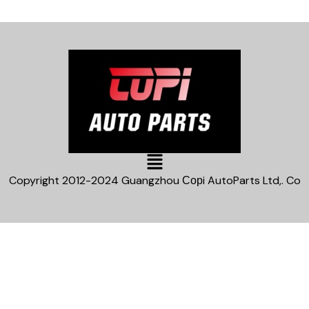
Main
Menu
Copyright 2012-2024 Guangzhou Сорi AutoParts Ltd,. Co