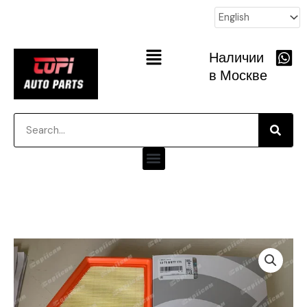
跳
至
内
Main
Наличии
容
Menu
в Москве
Searc
Search
Menu