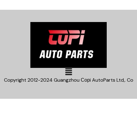
Main
Menu
Copyright 2012-2024 Guangzhou Сорi AutoParts Ltd,. Co