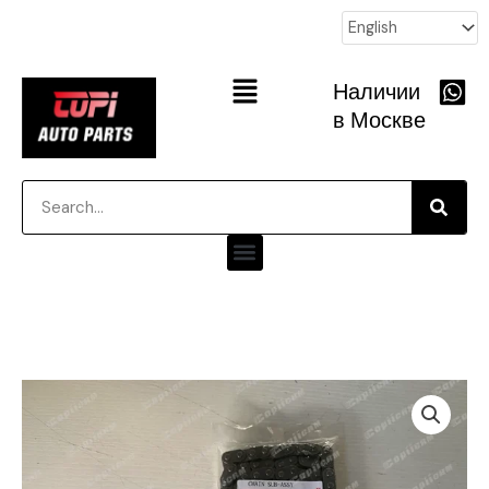
跳
至
内
Main
Наличии
容
Menu
в Москве
Searc
Search
Menu