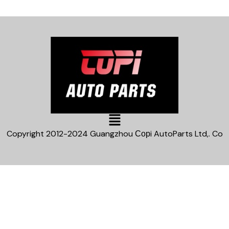
Main
Menu
Copyright 2012-2024 Guangzhou Сорi AutoParts Ltd,. Co