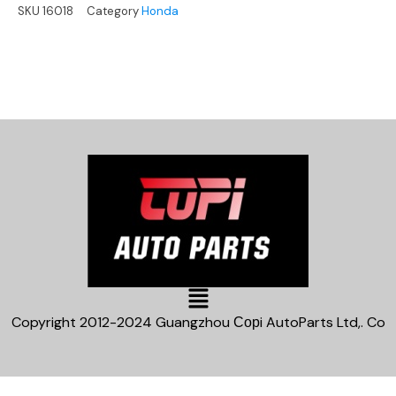
SKU
16018
Category
Honda
Main
Menu
Copyright 2012-2024 Guangzhou Сорi AutoParts Ltd,. Co