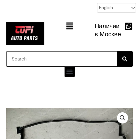
跳
至
内
Main
Наличии
容
Menu
в Москве
Searc
Search
Menu